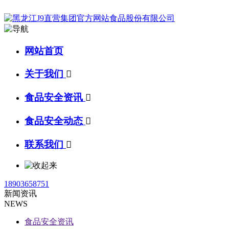
网站首页
关于我们

食品安全资讯

食品安全动态

联系我们

18903658751
新闻资讯
NEWS
食品安全资讯