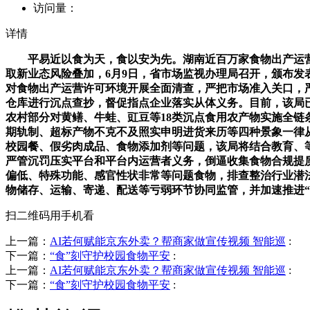
访问量：
详情
平易近以食为天，食以安为先。湖南近百万家食物出产运营从
取新业态风险叠加，6月9日，省市场监视办理局召开，颁布
对食物出产运营许可环境开展全面清查，严把市场准入关口，
仓库进行沉点查抄，督促指点企业落实从体义务。目前，该局已
农村部分对黄鳝、牛蛙、豇豆等18类沉点食用农产物实施全链条
期轨制、超标产物不克不及照实申明进货来历等四种景象一律
校园餐、假劣肉成品、食物添加剂等问题，该局将结合教育、
严管沉罚压实平台和平台内运营者义务，倒逼收集食物合规提
偏低、特殊功能、感官性状非常等问题食物，排查整治行业潜
物储存、运输、寄递、配送等亏弱环节协同监管，并加速推进“
扫二维码用手机看
上一篇：
AI若何赋能京东外卖？帮商家做宣传视频 智能巡
:
下一篇：
“食”刻守护校园食物平安
:
上一篇：
AI若何赋能京东外卖？帮商家做宣传视频 智能巡
:
下一篇：
“食”刻守护校园食物平安
: