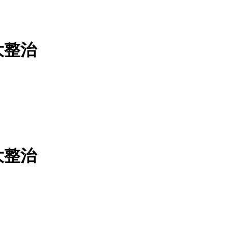
大整治
大整治