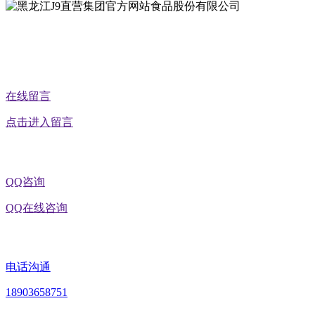
在线留言
点击进入留言
QQ咨询
QQ在线咨询
电话沟通
18903658751