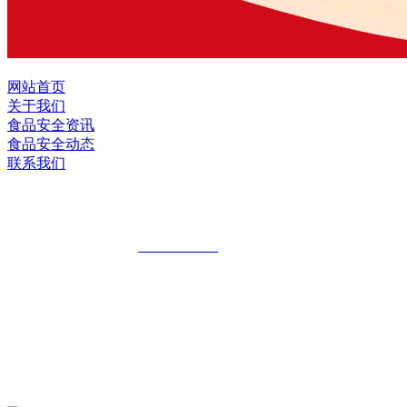
网站首页
关于我们
食品安全资讯
食品安全动态
联系我们
黑龙江J9直营集团官方网站食品股份有限
全国统一客服热线：
18903658751
地址：哈尔滨南岗区红旗满族乡科技园区
地址：双城经济技术开发区娃哈哈路6号
地址：黑龙江萝北县宝泉岭二九0公路一号
地址：黑龙江省延寿县工业园区北泰山路5号