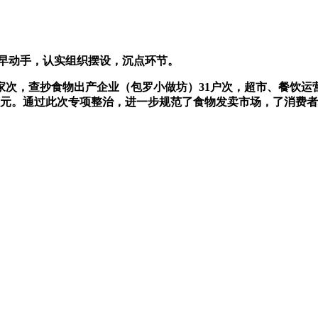
早动手，认实组织摆设，沉点环节。
，查抄食物出产企业（包罗小做坊）31户次，超市、餐饮运营单
。5万元。通过此次专项整治，进一步规范了食物发卖市场，了消费