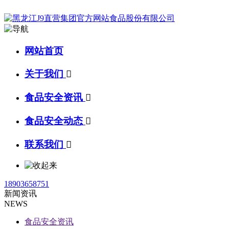
网站首页
关于我们

食品安全资讯

食品安全动态

联系我们

18903658751
新闻资讯
NEWS
食品安全资讯