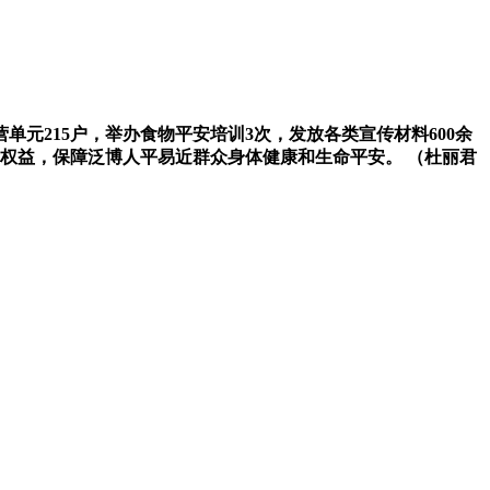
元215户，举办食物平安培训3次，发放各类宣传材料600余
者权益，保障泛博人平易近群众身体健康和生命平安。 （杜丽君