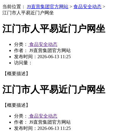
当前位置：
J9直营集团官方网站
>
食品安全动态
>
江门市人平易近门户网坐
江门市人平易近门户网坐
分类：
食品安全动态
作者： J9直营集团官方网站
发布时间：
2026-06-13 11:25
访问量：
【概要描述】
江门市人平易近门户网坐
【概要描述】
分类：
食品安全动态
作者： J9直营集团官方网站
发布时间：
2026-06-13 11:25