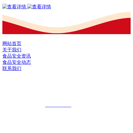
网站首页
关于我们
食品安全资讯
食品安全动态
联系我们
黑龙江J9直营集团官方网站食品股份有限
公司
全国统一客服热线：
18903658751
地址：哈尔滨南岗区红旗满族乡科技园区
地址：双城经济技术开发区娃哈哈路6号