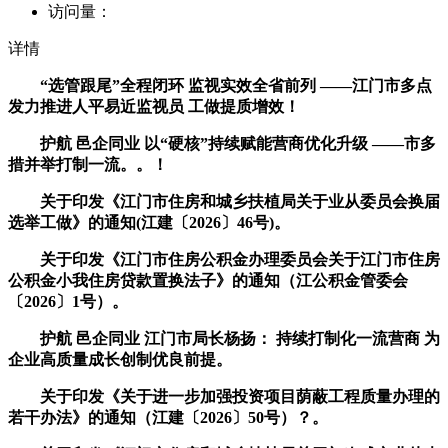
访问量：
详情
“选管跟尾”全程闭环 监视实效全省前列 ——江门市多点
发力推进人平易近监视员 工做提质增效！
护航 邑企同业 以“硬核”持续赋能营商优化升级 ——市多
措并举打制一流。。！
关于印发《江门市住房和城乡扶植局关于业从委员会换届
选举工做》的通知(江建〔2026〕46号)。
关于印发《江门市住房公积金办理委员会关于江门市住房
公积金小我住房贷款置换法子》的通知（江公积金管委会
〔2026〕1号）。
护航 邑企同业 江门市局长杨扬： 持续打制化一流营商 为
企业高质量成长创制优良前提。
关于印发《关于进一步加强投资项目荫蔽工程质量办理的
若干办法》的通知（江建〔2026〕50号）？。