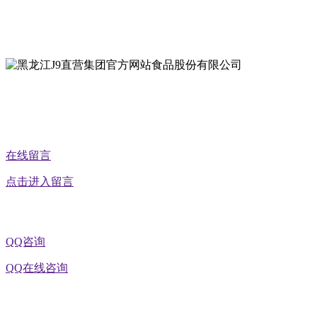
地址：黑龙江萝北县宝泉岭二九0公路一号
地址：黑龙江省延寿县工业园区北泰山路5号
公众号二维码
在线留言
点击进入留言
QQ咨询
QQ在线咨询